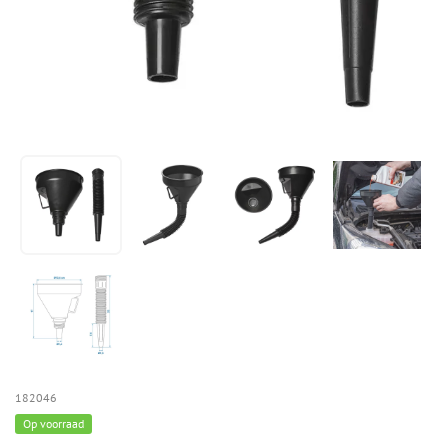
182046
Op voorraad