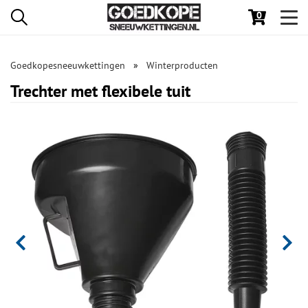
0
Toggl
navig
Goedkopesneeuwkettingen
Winterproducten
Trechter met flexibele tuit