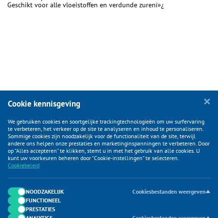
Geschikt voor alle vloeistoffen en verdunde zurenï»¿
Cookie kennisgeving
We gebruiken cookies en soortgelijke trackingtechnologieën om uw surfervaring
te verbeteren, het verkeer op de site te analyseren en inhoud te personaliseren.
Sommige cookies zijn noodzakelijk voor de functionaliteit van de site, terwijl
andere ons helpen onze prestaties en marketinginspanningen te verbeteren. Door
op “Alles accepteren” te klikken, stemt u in met het gebruik van alle cookies. U
KLANTENSERVICE
kunt uw voorkeuren beheren door “Cookie-instellingen” te selecteren.
Cookiebeleid
CATEGORIEËN
DUIJVELAAR E-COMMERCE
NOODZAKELIJK
Cookiesbestanden weergeven
FUNCTIONEEL
CONTACTEN
PRESTATIES
ANALYTICS
Cookiesbestanden weergeven