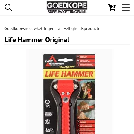
0
Toggl
navig
Goedkopesneeuwkettingen
Veiligheidsproducten
Life Hammer Original