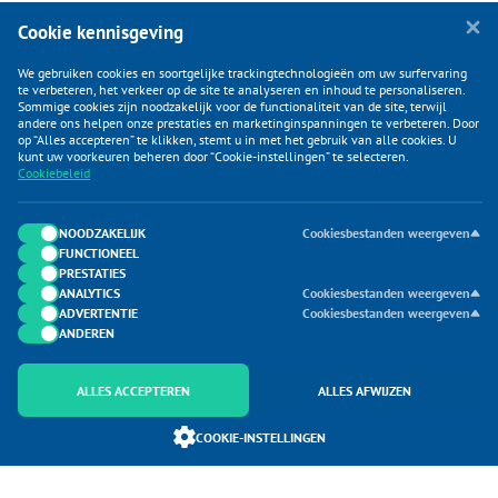
Cookie kennisgeving
We gebruiken cookies en soortgelijke trackingtechnologieën om uw surfervaring
te verbeteren, het verkeer op de site te analyseren en inhoud te personaliseren.
Sommige cookies zijn noodzakelijk voor de functionaliteit van de site, terwijl
andere ons helpen onze prestaties en marketinginspanningen te verbeteren. Door
op “Alles accepteren” te klikken, stemt u in met het gebruik van alle cookies. U
KLANTENSERVICE
kunt uw voorkeuren beheren door “Cookie-instellingen” te selecteren.
Cookiebeleid
CATEGORIEËN
DUIJVELAAR E-COMMERCE
NOODZAKELIJK
Cookiesbestanden weergeven
FUNCTIONEEL
CONTACTEN
PRESTATIES
ANALYTICS
Cookiesbestanden weergeven
ADVERTENTIE
Cookiesbestanden weergeven
ANDEREN
ALLES ACCEPTEREN
ALLES AFWIJZEN
Onderdeel van Duijvelaar E-commerce
COOKIE-INSTELLINGEN