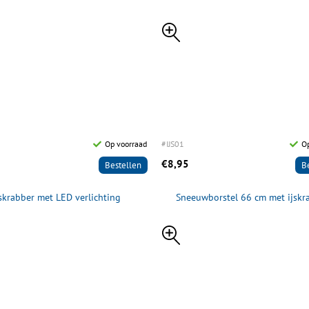
Op voorraad
#IJS01
O
€8,95
Bestellen
B
Jskrabber met LED verlichting
Sneeuwborstel 66 cm met ijskr