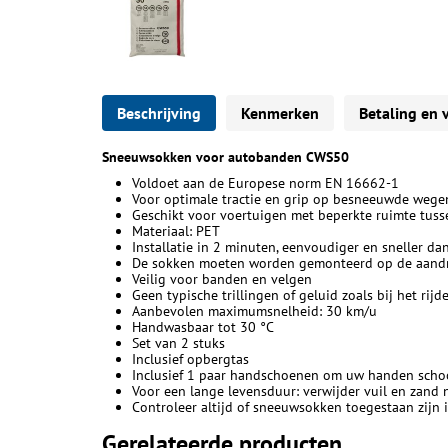
Beschrijving
Kenmerken
Betaling en 
Sneeuwsokken voor autobanden CWS50
Voldoet aan de Europese norm EN 16662-1
Voor optimale tractie en grip op besneeuwde wege
Geschikt voor voertuigen met beperkte ruimte tuss
Materiaal: PET
Installatie in 2 minuten, eenvoudiger en sneller d
De sokken moeten worden gemonteerd op de aandr
Veilig voor banden en velgen
Geen typische trillingen of geluid zoals bij het ri
Aanbevolen maximumsnelheid: 30 km/u
Handwasbaar tot 30 °C
Set van 2 stuks
Inclusief opbergtas
Inclusief 1 paar handschoenen om uw handen sch
Voor een lange levensduur: verwijder vuil en zand 
Controleer altijd of sneeuwsokken toegestaan zijn i
Gerelateerde producten