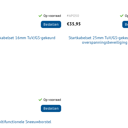
Op voorraad
#APO50
O
€35,95
Bestellen
B
tkabelset 16mm TuV/GS-gekeurd
Startkabelset 25mm TuV/GS-gekeu
overspanningsbeveiliging
Op voorraad
Bestellen
ltifunctionele Sneeuwborstel