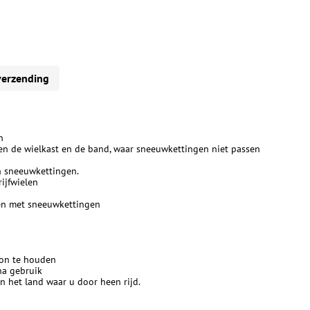
verzending
n
en de wielkast en de band, waar sneeuwkettingen niet passen
an sneeuwkettingen.
ijfwielen
jden met sneeuwkettingen
oon te houden
na gebruik
n het land waar u door heen rijd.