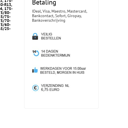
Betaling
3, 175-
80-R13,
4, 175-
IDeal, Visa, Maestro, Mastercard,
75/80-
Bankcontact, Sofort, Giropay,
55/75-
Bankoverschrijving
75/70-
75/60-
45/25-