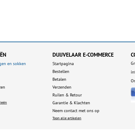
EËN
DUIJVELAAR E-COMMERCE
C
Gn
gen en sokken
Startpagina
Bestellen
i
Betalen
On
zen
Verzenden
Ruilen & Retour
rieën
Garantie & Klachten
Neem contact met ons op
Toon alle artikelen