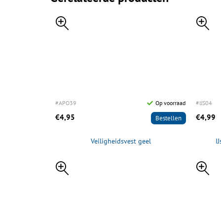
#APO39
Op voorraad
#IJS04
€4,95
€4,99
Bestellen
Veiligheidsvest geel
I