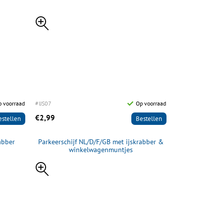
p voorraad
#IJS07
Op voorraad
€2,99
estellen
Bestellen
abber
Parkeerschijf NL/D/F/GB met ijskrabber &
winkelwagenmuntjes