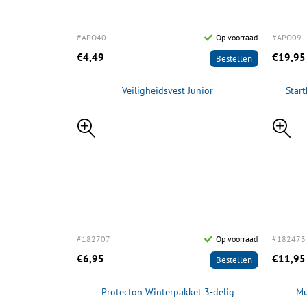
#APO40
Op voorraad
#APO09
€4,49
€19,95
Bestellen
Veiligheidsvest Junior
Star
#182707
Op voorraad
#182473
€6,95
€11,95
Bestellen
Protecton Winterpakket 3-delig
Mu