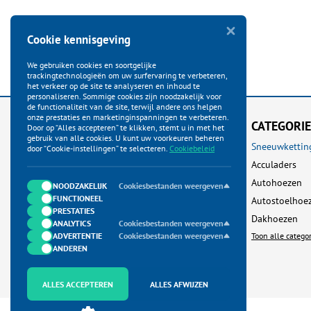
Cookie kennisgeving
We gebruiken cookies en soortgelijke
trackingtechnologieën om uw surfervaring te verbeteren,
het verkeer op de site te analyseren en inhoud te
personaliseren. Sommige cookies zijn noodzakelijk voor
de functionaliteit van de site, terwijl andere ons helpen
onze prestaties en marketinginspanningen te verbeteren.
KLANTENSERVICE
CATEGORI
Door op “Alles accepteren” te klikken, stemt u in met het
gebruik van alle cookies. U kunt uw voorkeuren beheren
Startpagina
Sneeuwkettin
door “Cookie-instellingen” te selecteren.
Cookiebeleid
Bestellen
Acculaders
Betalen
Autohoezen
NOODZAKELIJK
Cookiesbestanden weergeven
FUNCTIONEEL
Verzenden
Autostoelhoe
PRESTATIES
Ruilen & Retour
Dakhoezen
ANALYTICS
Cookiesbestanden weergeven
ADVERTENTIE
Garantie & Klachten
Cookiesbestanden weergeven
Toon alle catego
ANDEREN
Neem contact met ons op
ALLES ACCEPTEREN
ALLES AFWIJZEN