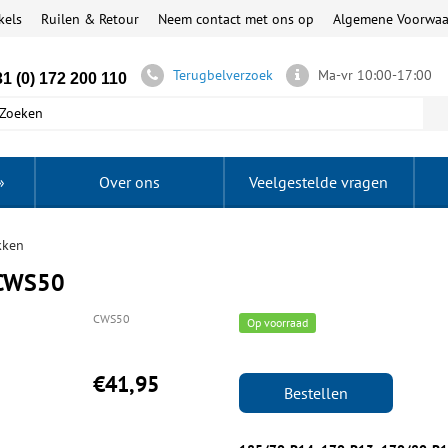
kels
Ruilen & Retour
Neem contact met ons op
Algemene Voorwa
Terugbelverzoek
Ma-vr 10:00-17:00
1 (0) 172 200 110
»
Over ons
Veelgestelde vragen
kken
 CWS50
CWS50
Op voorraad
€41,95
Bestellen