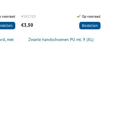
p voorraad
#182703
Op voorraad
€3,50
estellen
Bestellen
rd, met
Zwarte handschoenen PU mt. 9 (XL)