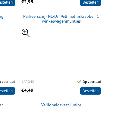
€2,99
estellen
Bestellen
ng
Parkeerschijf NL/D/F/GB met ijskrabber &
winkelwagenmuntjes
p voorraad
#APO40
Op voorraad
€4,49
estellen
Bestellen
er
Veiligheidsvest Junior