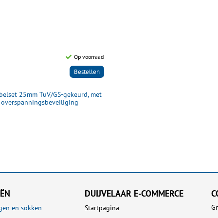
Op voorraad
Bestellen
abelset 25mm TuV/GS-gekeurd, met
overspanningsbeveiliging
EËN
DUIJVELAAR E-COMMERCE
C
Gn
gen en sokken
Startpagina