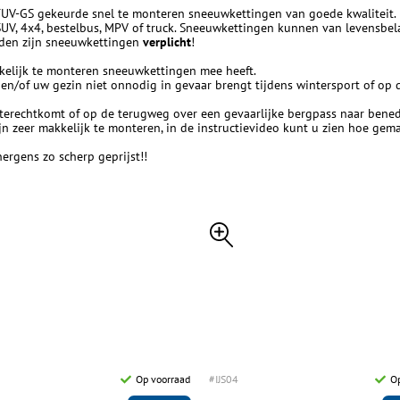
V-GS gekeurde snel te monteren sneeuwkettingen van goede kwaliteit. 
UV, 4x4, bestelbus, MPV of truck. Sneeuwkettingen kunnen van levensbel
anden zijn sneeuwkettingen
verplicht
!
kelijk te monteren sneeuwkettingen mee heeft.
 en/of uw gezin niet onnodig in gevaar brengt tijdens wintersport of op 
 terechtkomt of op de terugweg over een gevaarlijke bergpass naar bened
n zeer makkelijk te monteren, in de instructievideo kunt u zien hoe gem
ergens zo scherp geprijst!!
Op voorraad
#IJS04
O