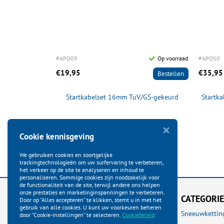
#APO09
Op voorraad
#APO50
€19,95
€35,95
Bestellen
Startkabelset 16mm TuV/GS-gekeurd
Startk
Cookie kennisgeving
We gebruiken cookies en soortgelijke
trackingtechnologieën om uw surfervaring te verbeteren,
het verkeer op de site te analyseren en inhoud te
personaliseren. Sommige cookies zijn noodzakelijk voor
de functionaliteit van de site, terwijl andere ons helpen
onze prestaties en marketinginspanningen te verbeteren.
KLANTENSERVICE
CATEGORI
Door op “Alles accepteren” te klikken, stemt u in met het
gebruik van alle cookies. U kunt uw voorkeuren beheren
Startpagina
Sneeuwkettin
door “Cookie-instellingen” te selecteren.
Cookiebeleid