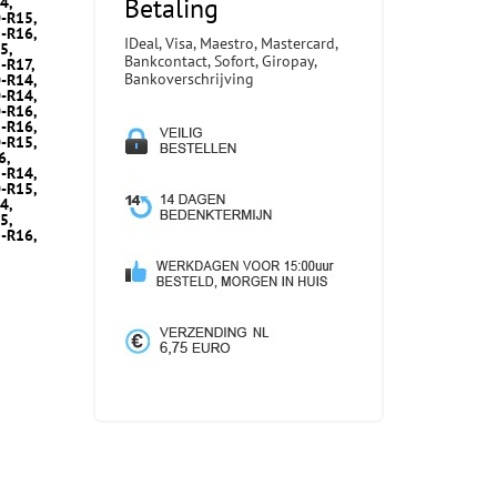
Betaling
4,
-R15,
-R16,
IDeal, Visa, Maestro, Mastercard,
5,
Bankcontact, Sofort, Giropay,
-R17,
Bankoverschrijving
-R14,
-R14,
-R16,
-R16,
-R15,
6,
-R14,
-R15,
4,
5,
-R16,