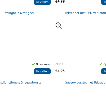
€4,99
Bestellen
B
Veiligheidsvest geel
IJskrabber met LED verlichti
Op voorraad
#IJS03
O
€4,95
Bestellen
B
ltifunctionele Sneeuwborstel
Sneeuwborstel met IJskrabb