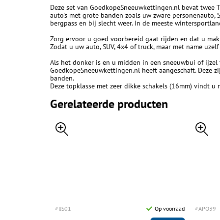
Deze set van GoedkopeSneeuwkettingen.nl bevat twee TU
auto's met grote banden zoals uw zware personenauto, S
bergpass en bij slecht weer. In de meeste wintersportl
Zorg ervoor u goed voorbereid gaat rijden en dat u mak
Zodat u uw auto, SUV, 4x4 of truck, maar met name uzelf
Als het donker is en u midden in een sneeuwbui of ijzel
GoedkopeSneeuwkettingen.nl heeft aangeschaft. Deze zij
banden.
Deze topklasse met zeer dikke schakels (16mm) vindt u n
Gerelateerde producten
#IJS01
Op voorraad
#APO39