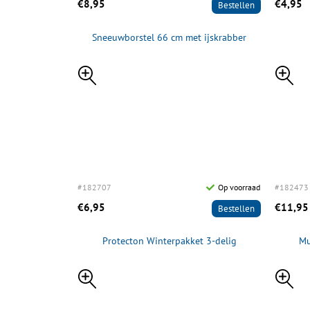
€8,95
€4,95
Bestellen
Sneeuwborstel 66 cm met ijskrabber
#182707
Op voorraad
#182473
€6,95
€11,95
Bestellen
Protecton Winterpakket 3-delig
Mu