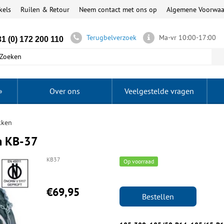
kels
Ruilen & Retour
Neem contact met ons op
Algemene Voorwa
Terugbelverzoek
Ma-vr 10:00-17:00
1 (0) 172 200 110
»
Over ons
Veelgestelde vragen
kken
m KB-37
KB37
Op voorraad
€69,95
Bestellen