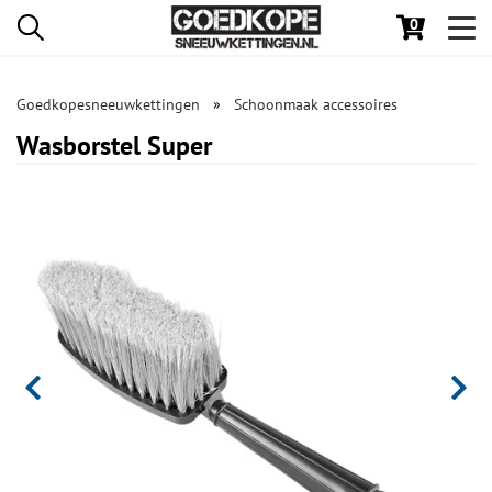
0
Toggl
navig
Goedkopesneeuwkettingen
Schoonmaak accessoires
Wasborstel Super