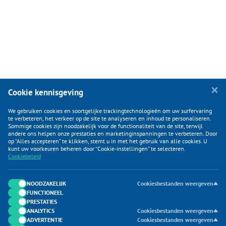
Cookie kennisgeving
We gebruiken cookies en soortgelijke trackingtechnologieën om uw surfervaring
te verbeteren, het verkeer op de site te analyseren en inhoud te personaliseren.
Sommige cookies zijn noodzakelijk voor de functionaliteit van de site, terwijl
andere ons helpen onze prestaties en marketinginspanningen te verbeteren. Door
op “Alles accepteren” te klikken, stemt u in met het gebruik van alle cookies. U
KLANTENSERVICE
kunt uw voorkeuren beheren door “Cookie-instellingen” te selecteren.
Cookiebeleid
CATEGORIEËN
DUIJVELAAR E-COMMERCE
NOODZAKELIJK
Cookiesbestanden weergeven
FUNCTIONEEL
CONTACTEN
PRESTATIES
ANALYTICS
Cookiesbestanden weergeven
ADVERTENTIE
Cookiesbestanden weergeven