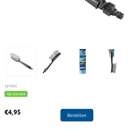
187005
Op voorraad
€4,95
Bestellen