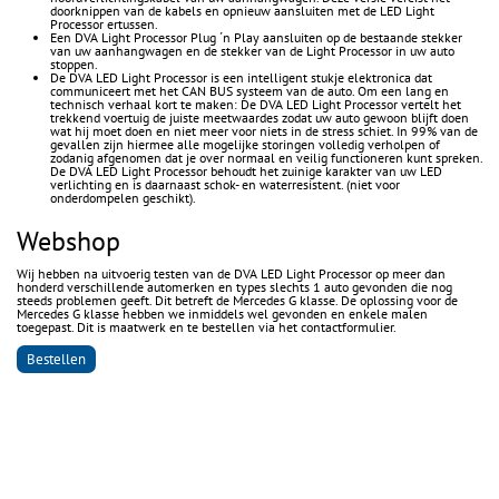
doorknippen van de kabels en opnieuw aansluiten met de LED Light
Processor ertussen.
Een DVA Light Processor Plug ´n Play aansluiten op de bestaande stekker
van uw aanhangwagen en de stekker van de Light Processor in uw auto
stoppen.
De DVA LED Light Processor is een intelligent stukje elektronica dat
communiceert met het CAN BUS systeem van de auto. Om een lang en
technisch verhaal kort te maken: De DVA LED Light Processor vertelt het
trekkend voertuig de juiste meetwaardes zodat uw auto gewoon blijft doen
wat hij moet doen en niet meer voor niets in de stress schiet. In 99% van de
gevallen zijn hiermee alle mogelijke storingen volledig verholpen of
zodanig afgenomen dat je over normaal en veilig functioneren kunt spreken.
De DVA LED Light Processor behoudt het zuinige karakter van uw LED
verlichting en is daarnaast schok- en waterresistent. (niet voor
onderdompelen geschikt).
Webshop
Wij hebben na uitvoerig testen van de DVA LED Light Processor op meer dan
honderd verschillende automerken en types slechts 1 auto gevonden die nog
steeds problemen geeft. Dit betreft de Mercedes G klasse. De oplossing voor de
Mercedes G klasse hebben we inmiddels wel gevonden en enkele malen
toegepast. Dit is maatwerk en te bestellen via het contactformulier.
Bestellen