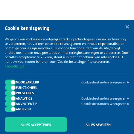
Cookie kennisgeving
We gebruiken cookies en soortgelijke trackingtechnologieën om uw surfervaring
te verbeteren, het verkeer op de site te analyseren en inhoud te personaliseren.
Sommige cookies zijn noodzakelijk voor de functionaliteit van de site, terwijl
andere ons helpen onze prestaties en marketinginspanningen te verbeteren. Door
op “Alles accepteren” te klikken, stemt u in met het gebruik van alle cookies. U
KLANTENSERVICE
kunt uw voorkeuren beheren door “Cookie-instellingen” te selecteren.
Cookiebeleid
CATEGORIEËN
DUIJVELAAR E-COMMERCE
NOODZAKELIJK
Cookiesbestanden weergeven
FUNCTIONEEL
CONTACTEN
PRESTATIES
ANALYTICS
Cookiesbestanden weergeven
ADVERTENTIE
Cookiesbestanden weergeven
ANDEREN
ALLES ACCEPTEREN
ALLES AFWIJZEN