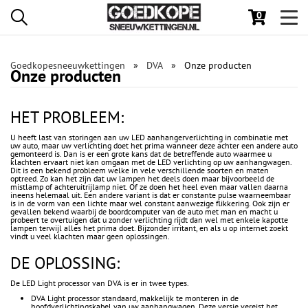
0
Toggl
navig
Goedkopesneeuwkettingen
DVA
Onze producten
Onze producten
HET PROBLEEM:
U heeft last van storingen aan uw LED aanhangerverlichting in combinatie met
uw auto, maar uw verlichting doet het prima wanneer deze achter een andere auto
gemonteerd is. Dan is er een grote kans dat de betreffende auto waarmee u
klachten ervaart niet kan omgaan met de LED verlichting op uw aanhangwagen.
Dit is een bekend probleem welke in vele verschillende soorten en maten
optreed. Zo kan het zijn dat uw lampen het deels doen maar bijvoorbeeld de
mistlamp of achteruitrijlamp niet. Of ze doen het heel even maar vallen daarna
ineens helemaal uit. Een andere variant is dat er constante pulse waarneembaar
is in de vorm van een lichte maar wel constant aanwezige flikkering. Ook zijn er
gevallen bekend waarbij de boordcomputer van de auto met man en macht u
probeert te overtuigen dat u zonder verlichting rijdt dan wel met enkele kapotte
lampen terwijl alles het prima doet. Bijzonder irritant, en als u op internet zoekt
vindt u veel klachten maar geen oplossingen.
DE OPLOSSING:
De LED Light processor van DVA is er in twee types.
DVA Light processor standaard, makkelijk te monteren in de
hoofdverlichtingskabel van uw aanhangwagen. Deze versie vereist het