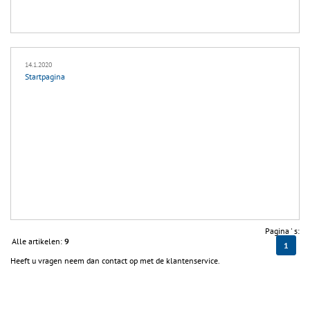
14.1.2020
Startpagina
Pagina ' s:
Alle artikelen:
9
1
Heeft u vragen neem dan contact op met de klantenservice.