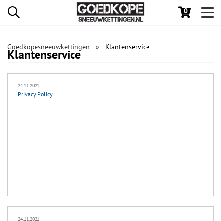
0
Toggl
navig
Goedkopesneeuwkettingen
Klantenservice
Klantenservice
24.11.2021
Privacy Policy
24.11.2021