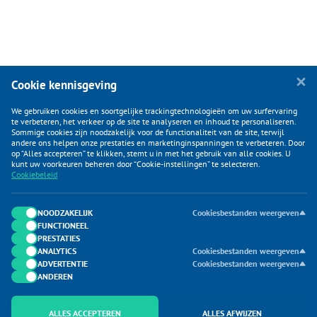
Cookie kennisgeving
We gebruiken cookies en soortgelijke trackingtechnologieën om uw surfervaring
te verbeteren, het verkeer op de site te analyseren en inhoud te personaliseren.
Sommige cookies zijn noodzakelijk voor de functionaliteit van de site, terwijl
andere ons helpen onze prestaties en marketinginspanningen te verbeteren. Door
op “Alles accepteren” te klikken, stemt u in met het gebruik van alle cookies. U
KLANTENSERVICE
kunt uw voorkeuren beheren door “Cookie-instellingen” te selecteren.
Cookiebeleid
CATEGORIEËN
DUIJVELAAR E-COMMERCE
NOODZAKELIJK
Cookiesbestanden weergeven
FUNCTIONEEL
CONTACTEN
PRESTATIES
ANALYTICS
Cookiesbestanden weergeven
ADVERTENTIE
Cookiesbestanden weergeven
ANDEREN
ALLES ACCEPTEREN
ALLES AFWIJZEN