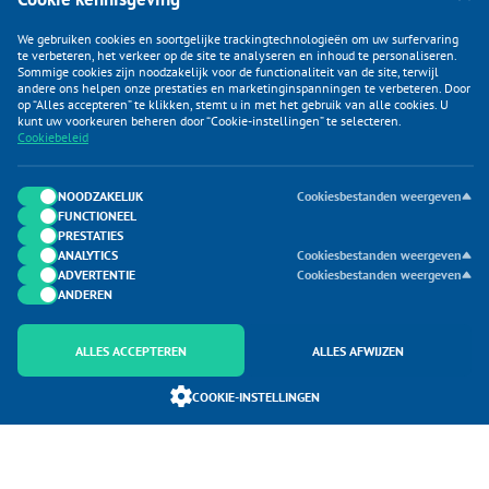
We gebruiken cookies en soortgelijke trackingtechnologieën om uw surfervaring
te verbeteren, het verkeer op de site te analyseren en inhoud te personaliseren.
Sommige cookies zijn noodzakelijk voor de functionaliteit van de site, terwijl
andere ons helpen onze prestaties en marketinginspanningen te verbeteren. Door
op “Alles accepteren” te klikken, stemt u in met het gebruik van alle cookies. U
KLANTENSERVICE
kunt uw voorkeuren beheren door “Cookie-instellingen” te selecteren.
Cookiebeleid
CATEGORIEËN
DUIJVELAAR E-COMMERCE
NOODZAKELIJK
Cookiesbestanden weergeven
FUNCTIONEEL
CONTACTEN
PRESTATIES
ANALYTICS
Cookiesbestanden weergeven
ADVERTENTIE
Cookiesbestanden weergeven
ANDEREN
ALLES ACCEPTEREN
ALLES AFWIJZEN
Onderdeel van Duijvelaar E-commerce
COOKIE-INSTELLINGEN