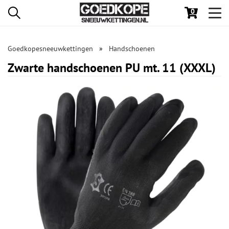
0
Toggl
navig
Goedkopesneeuwkettingen
Handschoenen
Zwarte handschoenen PU mt. 11 (XXXL)