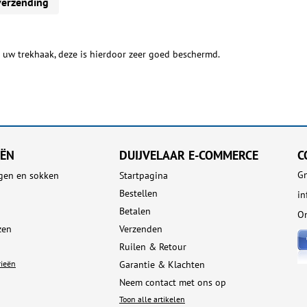
verzending
 uw trekhaak, deze is hierdoor zeer goed beschermd.
EËN
DUIJVELAAR E-COMMERCE
C
Gn
gen en sokken
Startpagina
Bestellen
i
Betalen
On
zen
Verzenden
Ruilen & Retour
rieën
Garantie & Klachten
Neem contact met ons op
Toon alle artikelen