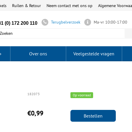
kels
Ruilen & Retour
Neem contact met ons op
Algemene Voorwa
Terugbelverzoek
Ma-vr 10:00-17:00
1 (0) 172 200 110
»
Over ons
Veelgestelde vragen
182073
Op voorraad
€0,99
Bestellen