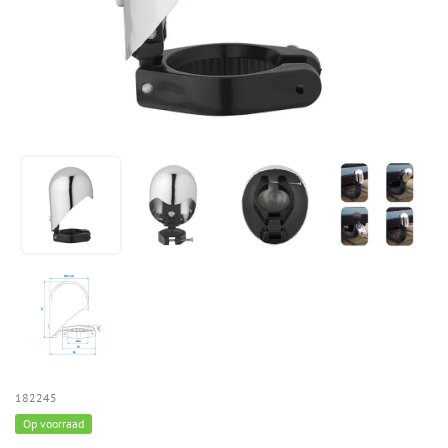
182245
Op voorraad