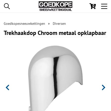
0
Toggl
navig
Goedkopesneeuwkettingen
Diversen
Trekhaakdop Chroom metaal opklapbaar