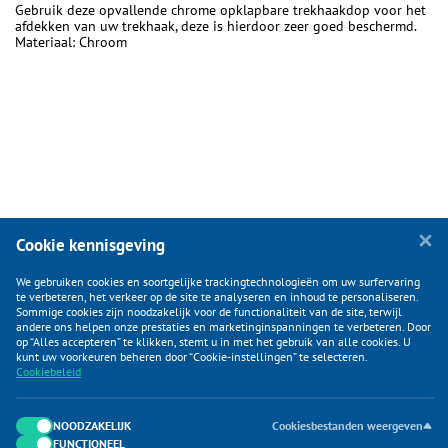
Gebruik deze opvallende chrome opklapbare trekhaakdop voor het
afdekken van uw trekhaak, deze is hierdoor zeer goed beschermd.
Materiaal: Chroom
Cookie kennisgeving
We gebruiken cookies en soortgelijke trackingtechnologieën om uw surfervaring
te verbeteren, het verkeer op de site te analyseren en inhoud te personaliseren.
Sommige cookies zijn noodzakelijk voor de functionaliteit van de site, terwijl
andere ons helpen onze prestaties en marketinginspanningen te verbeteren. Door
op “Alles accepteren” te klikken, stemt u in met het gebruik van alle cookies. U
KLANTENSERVICE
kunt uw voorkeuren beheren door “Cookie-instellingen” te selecteren.
Cookiebeleid
CATEGORIEËN
DUIJVELAAR E-COMMERCE
NOODZAKELIJK
Cookiesbestanden weergeven
FUNCTIONEEL