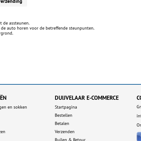
verzending
t de assteunen.
j de auto horen voor de betreffende steunpunten.
rgrond.
EËN
DUIJVELAAR E-COMMERCE
C
Gn
gen en sokken
Startpagina
Bestellen
i
Betalen
On
zen
Verzenden
Ruilen & Retour