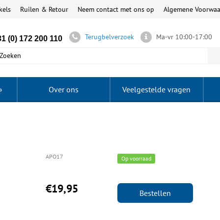
kels
Ruilen & Retour
Neem contact met ons op
Algemene Voorwa
Terugbelverzoek
Ma-vr 10:00-17:00
1 (0) 172 200 110
»
Over ons
Veelgestelde vragen
APO17
Op voorraad
€19,95
Bestellen