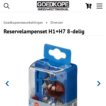
0
Toggl
navig
Goedkopesneeuwkettingen
Diversen
Reservelampenset H1+H7 8-delig