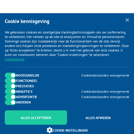
Cookie kennisgeving
We gebruiken cookies en soortgelijke trackingtechnologieën om uw surfervaring
te verbeteren, het verkeer op de site te analyseren en inhoud te personaliseren.
Sommige cookies zijn noodzakelijk voor de functionaliteit van de site, terwijl
andere ons helpen onze prestaties en marketinginspanningen te verbeteren. Door
op “Alles accepteren” te klikken, stemt u in met het gebruik van alle cookies. U
KLANTENSERVICE
kunt uw voorkeuren beheren door “Cookie-instellingen” te selecteren.
Cookiebeleid
CATEGORIEËN
DUIJVELAAR E-COMMERCE
NOODZAKELIJK
Cookiesbestanden weergeven
FUNCTIONEEL
CONTACTEN
PRESTATIES
ANALYTICS
Cookiesbestanden weergeven
ADVERTENTIE
Cookiesbestanden weergeven
ANDEREN
ALLES ACCEPTEREN
ALLES AFWIJZEN
Onderdeel van Duijvelaar E-commerce
COOKIE-INSTELLINGEN