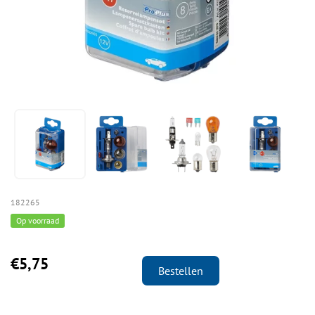
182265
Op voorraad
€5,75
Bestellen