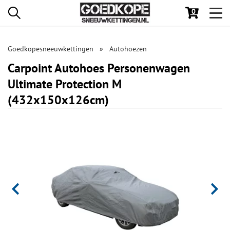
0
Toggl
navig
Goedkopesneeuwkettingen
Autohoezen
Carpoint Autohoes Personenwagen
Ultimate Protection M
(432x150x126cm)