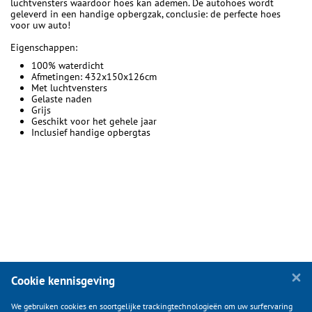
luchtvensters waardoor hoes kan ademen. De autohoes wordt
geleverd in een handige opbergzak, conclusie: de perfecte hoes
voor uw auto!
Eigenschappen:
100% waterdicht
Afmetingen: 432x150x126cm
Met luchtvensters
Gelaste naden
Grijs
Geschikt voor het gehele jaar
Inclusief handige opbergtas
Cookie kennisgeving
We gebruiken cookies en soortgelijke trackingtechnologieën om uw surfervaring