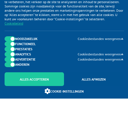
te verbeteren, het verkeer op de site te analyseren en inhoud te personaliseren.
Sommige cookies zijn noodzakelijk voor de functionaliteit van de site, terwijl
andere ons helpen onze prestaties en marketinginspanningen te verbeteren. Door
op “Alles accepteren” te klikken, stemt u in met het gebruik van alle cookies. U
KLANTENSERVICE
kunt uw voorkeuren beheren door “Cookie-instellingen” te selecteren.
Cookiebeleid
CATEGORIEËN
DUIJVELAAR E-COMMERCE
NOODZAKELIJK
Cookiesbestanden weergeven
FUNCTIONEEL
CONTACTEN
PRESTATIES
ANALYTICS
Cookiesbestanden weergeven
ADVERTENTIE
Cookiesbestanden weergeven
ANDEREN
ALLES ACCEPTEREN
ALLES AFWIJZEN
Onderdeel van Duijvelaar E-commerce
COOKIE-INSTELLINGEN